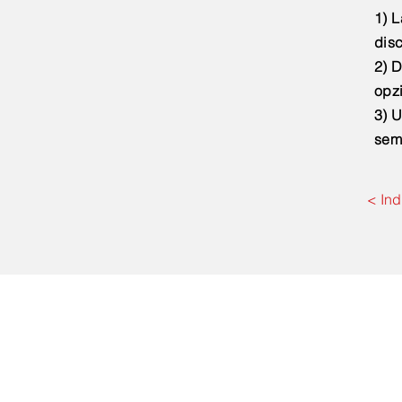
1) L
disc
2) D
opz
3) U
sem
< Ind
Con