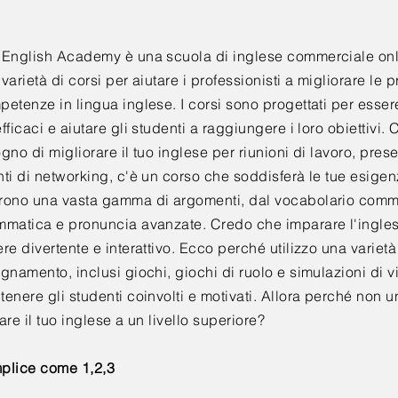
 English Academy è una scuola di inglese commerciale onli
varietà di corsi per aiutare i professionisti a migliorare le p
etenze in lingua inglese. I corsi sono progettati per esser
fficaci e aiutare gli studenti a raggiungere i loro obiettivi.
gno di migliorare il tuo inglese per riunioni di lavoro, pres
ti di networking, c'è un corso che soddisferà le tue esigenz
rono una vasta gamma di argomenti, dal vocabolario comme
mmatica e pronuncia avanzate. Credo che imparare l'ingl
re divertente e interattivo. Ecco perché utilizzo una varietà
gnamento, inclusi giochi, giochi di ruolo e simulazioni di vi
enere gli studenti coinvolti e motivati. Allora perché non u
are il tuo inglese a un livello superiore?
plice come 1,2,3