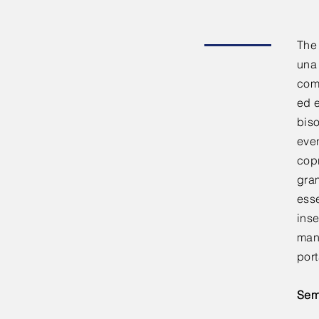
The
una 
comp
ed e
biso
even
cop
gra
esse
inse
mant
port
Sem