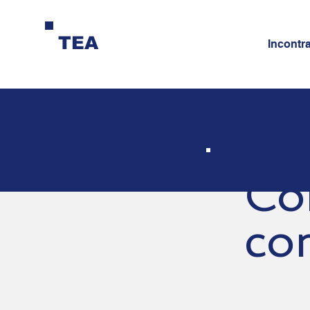
TEA
Incontr
Cor
co