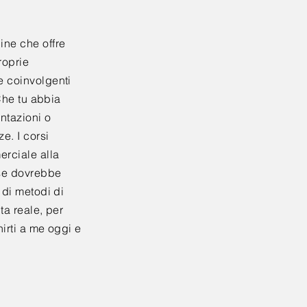
ne che offre
roprie
e coinvolgenti
 Che tu abbia
entazioni o
e. I corsi
rciale alla
ese dovrebbe
 di metodi di
ta reale, per
nirti a me oggi e