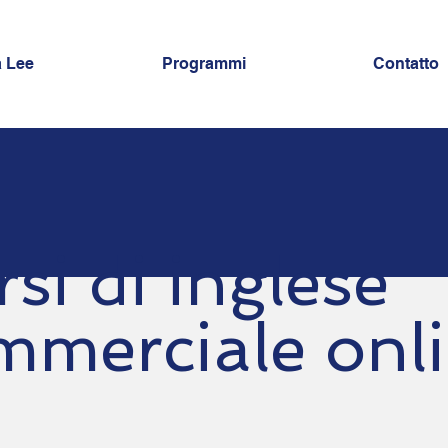
a Lee
Programmi
Contatto
si di inglese
mmerciale onl